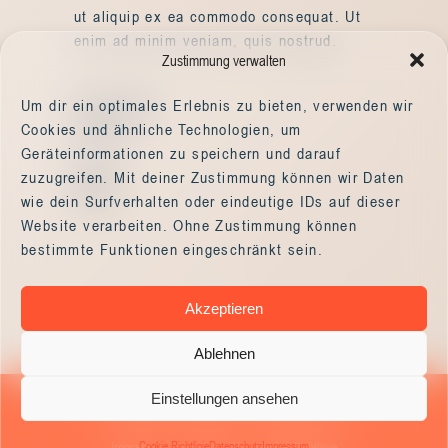
ut aliquip ex ea commodo consequat. Ut
enim ad minim veniam, quis nostrud.
Zustimmung verwalten
Category
Um dir ein optimales Erlebnis zu bieten, verwenden wir
Cookies und ähnliche Technologien, um
Business
Geräteinformationen zu speichern und darauf
Tags
zuzugreifen. Mit deiner Zustimmung können wir Daten
Design
wie dein Surfverhalten oder eindeutige IDs auf dieser
Website verarbeiten. Ohne Zustimmung können
bestimmte Funktionen eingeschränkt sein.
Akzeptieren
Ablehnen
Einstellungen ansehen
© 2024 Made by
Kultmacher
,
All Rights Reserved
Cookie Richtlinie
Datenschutz
Impressum
Impressum
Datenschutz
Cookie Richtlinie