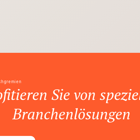
chgremien
fitieren Sie von spezie
Branchenlösungen