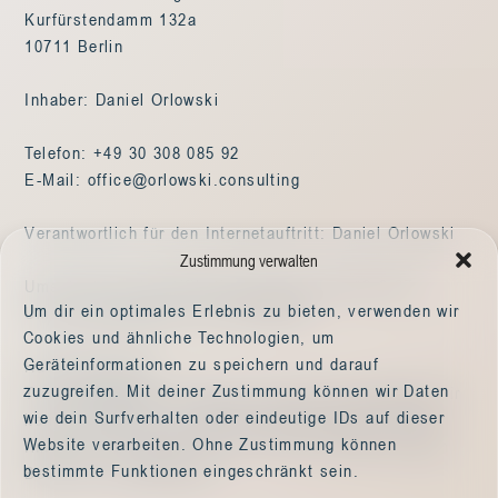
Kurfürstendamm 132a
10711 Berlin
Inhaber: Daniel Orlowski
Telefon: +49 30 308 085 92
E-Mail:
office@orlowski.consulting
Verantwortlich für den Internetauftritt: Daniel Orlowski
Zustimmung verwalten
Umsatzsteuer-Identifikationsnummer gemäß § 27a
Um dir ein optimales Erlebnis zu bieten, verwenden wir
Umsatzsteuergesetz: DE 315450132
Cookies und ähnliche Technologien, um
Geräteinformationen zu speichern und darauf
Haftungshinweis:
zuzugreifen. Mit deiner Zustimmung können wir Daten
Trotz sorgfältiger inhaltlicher Kontrolle übernehmen wir
wie dein Surfverhalten oder eindeutige IDs auf dieser
keine Haftung für die Inhalte externer Links. Für den
Website verarbeiten. Ohne Zustimmung können
Inhalt der verlinkten Seiten sind ausschließlich deren
bestimmte Funktionen eingeschränkt sein.
Betreiber verantwortlich.